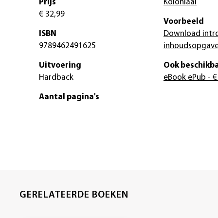
Prijs
Koloniaal
€ 32,99
Voorbeeld
ISBN
Download intr
9789462491625
inhoudsopgav
Uitvoering
Ook beschikba
Hardback
eBook ePub
- €
Aantal pagina's
GERELATEERDE BOEKEN