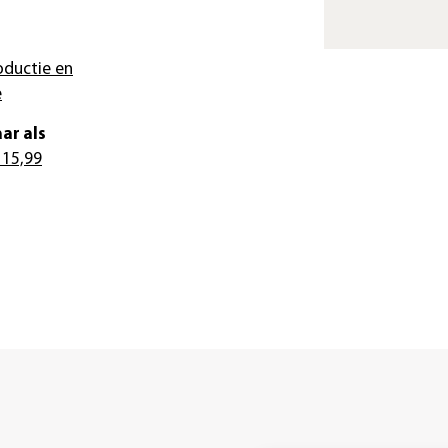
oductie en
e
ar als
 15,99