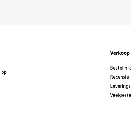
Verkoop 
Bestelinf
t op
Recensie
Levering
Veelgest