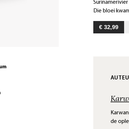
Surinamerivier
Die bloei kwam
€ 32,99
tum
AUTE
m
Karw
Karwan 
de ople