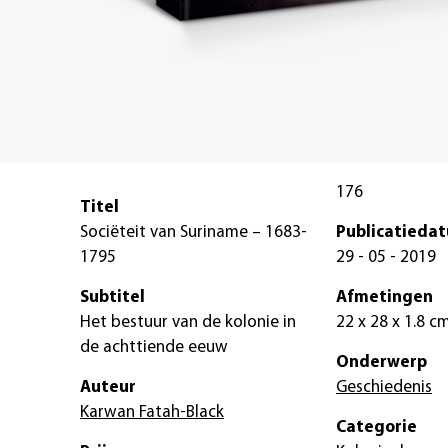
176
Titel
Sociëteit van Suriname – 1683-
Publicatieda
1795
29 - 05 - 2019
Subtitel
Afmetingen
Het bestuur van de kolonie in
22 x 28 x 1.8 c
de achttiende eeuw
Onderwerp
Auteur
Geschiedenis
Karwan Fatah-Black
Categorie