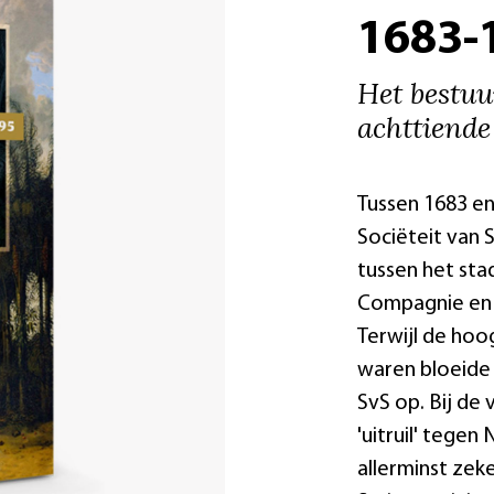
1683-
Het bestuu
achttiend
Tussen 1683 e
Sociëteit van
tussen het st
Compagnie en 
Terwijl de hoo
waren bloeide
SvS op. Bij d
'uitruil' tege
allerminst zeke