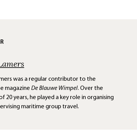
UR
 Lamers
mers was a regular contributor to the
me magazine
De Blauwe Wimpel
. Over the
of 20 years, he played a key role in organising
ervising maritime group travel.