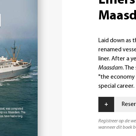
Liner
Maas
Laid down as t
renamed vesse
liner. After a 
Maasdam
. The
"the economy t
special career.
+
Reser
Registreer op de w
wanneer dit boek b