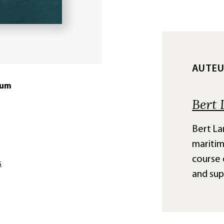
AUTE
tum
Bert
Bert La
mariti
course 
s
and sup