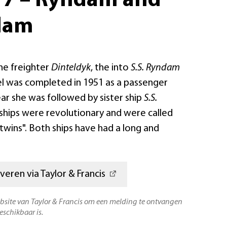
s 7 – Ryndam and
dam
he freighter
Dinteldyk
, the into
S.S. Ryndam
l was completed in 1951 as a passenger
year she was followed by sister ship
S.S.
 ships were revolutionary and were called
wins". Both ships have had a long and
veren via Taylor & Francis
ebsite van Taylor & Francis om een melding te ontvangen
eschikbaar is.