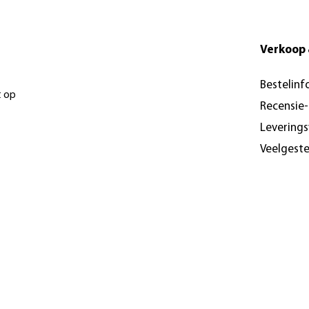
Verkoop 
Bestelinf
t op
Recensie
Levering
Veelgest